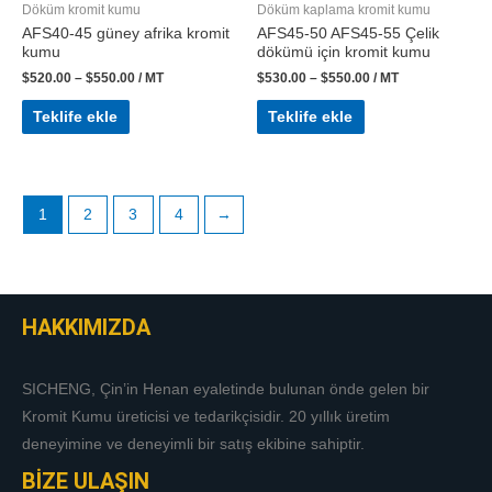
Döküm kromit kumu
Döküm kaplama kromit kumu
AFS40-45 güney afrika kromit
AFS45-50 AFS45-55 Çelik
kumu
dökümü için kromit kumu
$
520.00
–
$
550.00
/ MT
$
530.00
–
$
550.00
/ MT
Teklife ekle
Teklife ekle
1
2
3
4
→
HAKKIMIZDA
SICHENG, Çin’in Henan eyaletinde bulunan önde gelen bir
Kromit Kumu üreticisi ve tedarikçisidir. 20 yıllık üretim
deneyimine ve deneyimli bir satış ekibine sahiptir.
BİZE ULAŞIN