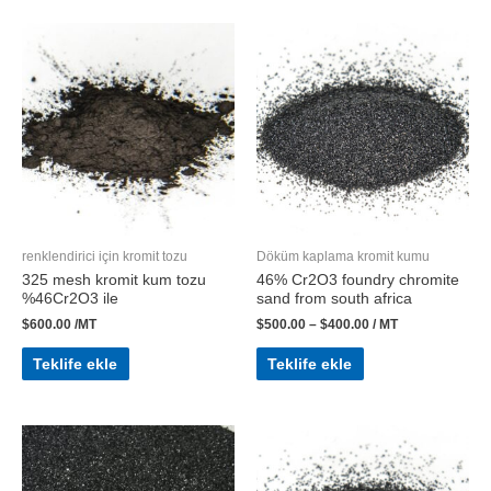
renklendirici için kromit tozu
Döküm kaplama kromit kumu
325 mesh kromit kum tozu
46% Cr2O3 foundry chromite
%46Cr2O3 ile
sand from south africa
$
600.00
/MT
$
500.00
–
$
400.00
/ MT
Teklife ekle
Teklife ekle