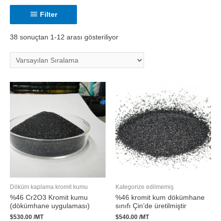
Filter
38 sonuçtan 1-12 arası gösteriliyor
Döküm kaplama kromit kumu
Kategorize edilmemiş
%46 Cr2O3 Kromit kumu
%46 kromit kum dökümhane
(dökümhane uygulaması)
sınıfı Çin’de üretilmiştir
$
530.00
/MT
$
540.00
/MT