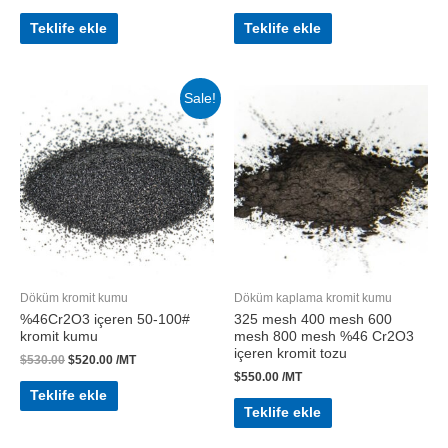
Teklife ekle
Teklife ekle
Sale!
Döküm kromit kumu
Döküm kaplama kromit kumu
%46Cr2O3 içeren 50-100#
325 mesh 400 mesh 600
kromit kumu
mesh 800 mesh %46 Cr2O3
içeren kromit tozu
$
530.00
$
520.00
/MT
$
550.00
/MT
Teklife ekle
Teklife ekle