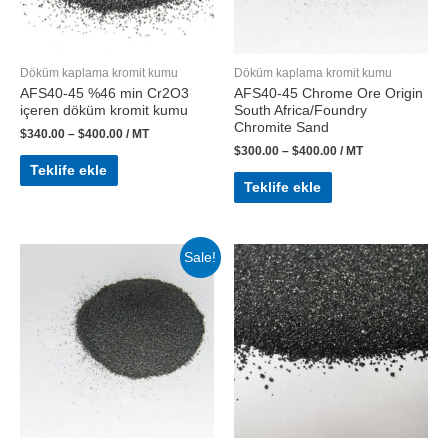
Döküm kaplama kromit kumu
Döküm kaplama kromit kumu
AFS40-45 %46 min Cr2O3
AFS40-45 Chrome Ore Origin
içeren döküm kromit kumu
South Africa/Foundry
Chromite Sand
$
340.00
–
$
400.00
/ MT
$
300.00
–
$
400.00
/ MT
Teklife ekle
Teklife ekle
Sale!