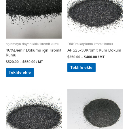
aşınmaya dayanıklılık kromit kumu
Döküm kaplama kromit kumu
46%Demir Dökümü için Kromit
AFS25-30Kromit Kum Döküm
Kumu
$
350.00
–
$
400.00
/ MT
$
520.00
–
$
550.00
/ MT
Teklife ekle
Teklife ekle