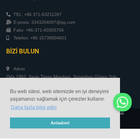
TEL: +86 371-63211287
E-posta: 3343204097@qq.com
Faks: +86-371-60303756
Telefon: +86 15738804601
BİZİ BULUN
Adres
Oda 1903, Yaxin Times Meydanı, Songshan Güney Yolu,
Zhengzhou, Çin
Bu web sitesi, web sitemizde en iyi deneyimi
yaşamanızı sağlamak için çerezler kullanır.
Daha fazla bilgi edin
© 2010-2020 Henan Sicheng Aşındırıcılar Tech Co., Ltd. Telif Hakkı
Anladım!
Site haritası