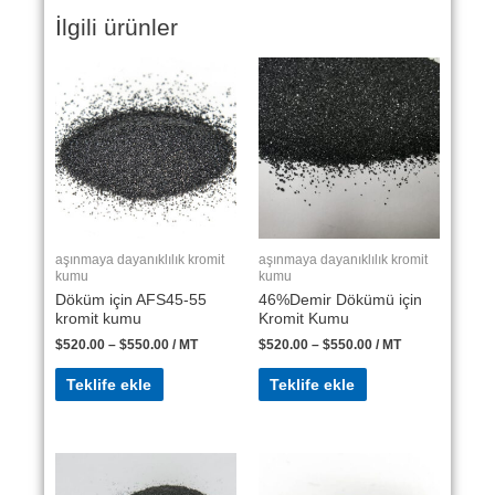
İlgili ürünler
aşınmaya dayanıklılık kromit
aşınmaya dayanıklılık kromit
kumu
kumu
Döküm için AFS45-55
46%Demir Dökümü için
kromit kumu
Kromit Kumu
$
520.00
–
$
550.00
/ MT
$
520.00
–
$
550.00
/ MT
Teklife ekle
Teklife ekle