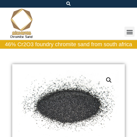
46% Cr2O3 foundry chromite sand from south africa