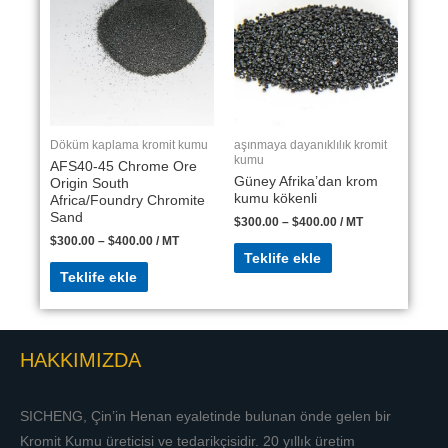
Döküm kaplama kromit kumu
aşınmaya dayanıklılık kromit
kumu
AFS40-45 Chrome Ore
Güney Afrika’dan krom
Origin South
kumu kökenli
Africa/Foundry Chromite
Sand
$
300.00
–
$
400.00
/ MT
$
300.00
–
$
400.00
/ MT
Teklife ekle
Teklife ekle
HAKKIMIZDA
SICHENG, Çin’in Henan eyaletinde bulunan önde gelen bir
Kromit Kumu üreticisi ve tedarikçisidir. 20 yıllık üretim