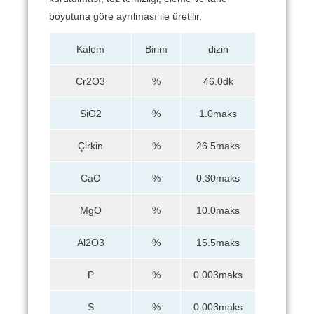
boyutuna göre ayrılması ile üretilir.
Kalem
Birim
dizin
Cr2O3
%
46.0dk
SiO2
%
1.0maks
Çirkin
%
26.5maks
CaO
%
0.30maks
MgO
%
10.0maks
Al2O3
%
15.5maks
P
%
0.003maks
S
%
0.003maks