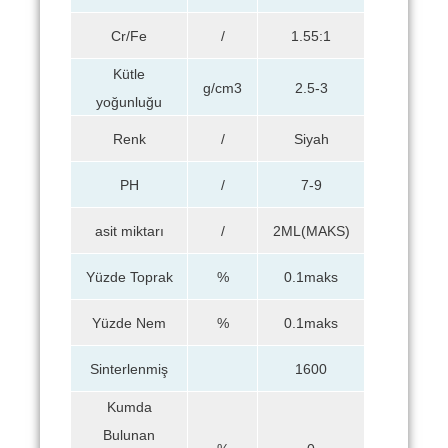
Cr/Fe
/
1.55:1
Kütle
g/cm3
2.5-3
yoğunluğu
Renk
/
Siyah
PH
/
7-9
asit miktarı
/
2ML(MAKS)
Yüzde Toprak
%
0.1maks
Yüzde Nem
%
0.1maks
Sinterlenmiş
1600
Kumda
Bulunan