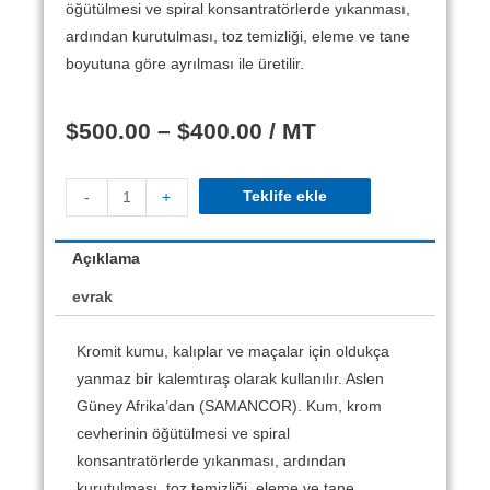
öğütülmesi ve spiral konsantratörlerde yıkanması,
ardından kurutulması, toz temizliği, eleme ve tane
boyutuna göre ayrılması ile üretilir.
$
500.00
–
$
400.00
/ MT
Teklife ekle
-
+
Açıklama
evrak
Kromit kumu, kalıplar ve maçalar için oldukça
yanmaz bir kalemtıraş olarak kullanılır.
Aslen
Güney Afrika’dan (SAMANCOR).
Kum, krom
cevherinin öğütülmesi ve spiral
konsantratörlerde yıkanması, ardından
kurutulması, toz temizliği, eleme ve tane