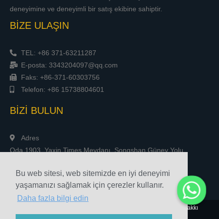
deneyimine ve deneyimli bir satış ekibine sahiptir.
BİZE ULAŞIN
TEL: +86 371-63211287
E-posta: 3343204097@qq.com
Faks: +86-371-60303756
Telefon: +86 15738804601
BİZİ BULUN
Adres
Oda 1903, Yaxin Times Meydanı, Songshan Güney Yolu,
Zhengzhou, Çin
Bu web sitesi, web sitemizde en iyi deneyimi
yaşamanızı sağlamak için çerezler kullanır.
Daha fazla bilgi edin
© 2010-2020 Henan Sicheng Aşındırıcılar Tech Co., Ltd. Telif Hakkı