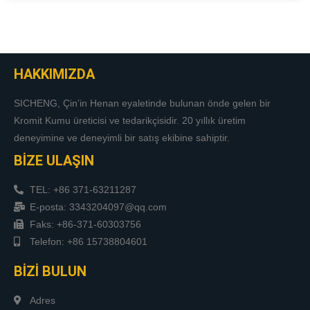
HAKKIMIZDA
SICHENG, Çin’in Henan eyaletinde bulunan önde gelen bir
Kromit Kumu üreticisi ve tedarikçisidir. 20 yıllık üretim
deneyimine ve deneyimli bir satış ekibine sahiptir.
BİZE ULAŞIN
TEL: +86 371-63211287
E-posta: 3343204097@qq.com
Faks: +86-371-60303756
Telefon: +86 15738804601
BİZİ BULUN
Adres