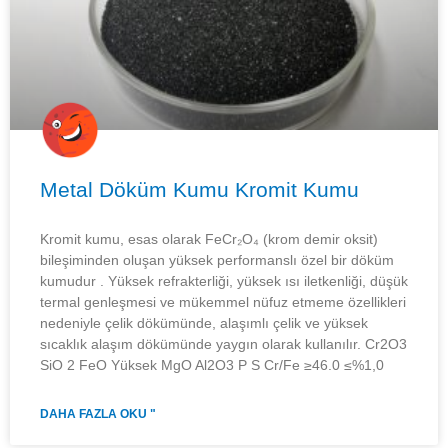
Metal Döküm Kumu Kromit Kumu
Kromit kumu, esas olarak FeCr₂O₄ (krom demir oksit)
bileşiminden oluşan yüksek performanslı özel bir döküm
kumudur . Yüksek refrakterliği, yüksek ısı iletkenliği, düşük
termal genleşmesi ve mükemmel nüfuz etmeme özellikleri
nedeniyle çelik dökümünde, alaşımlı çelik ve yüksek
sıcaklık alaşım dökümünde yaygın olarak kullanılır. Cr2O3
SiO 2 FeO Yüksek MgO Al2O3 P S Cr/Fe ≥46.0 ≤%1,0
DAHA FAZLA OKU "