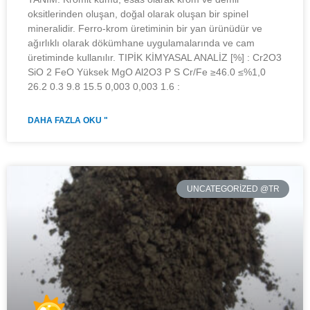
oksitlerinden oluşan, doğal olarak oluşan bir spinel
mineralidir. Ferro-krom üretiminin bir yan ürünüdür ve
ağırlıklı olarak dökümhane uygulamalarında ve cam
üretiminde kullanılır. TIPİK KİMYASAL ANALİZ [%] : Cr2O3
SiO 2 FeO Yüksek MgO Al2O3 P S Cr/Fe ≥46.0 ≤%1,0
26.2 0.3 9.8 15.5 0,003 0,003 1.6 :
DAHA FAZLA OKU "
UNCATEGORIZED @TR