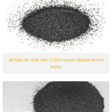
VIEW
AFS40-45 %46 min Cr2O3 içeren döküm kromit
kumu