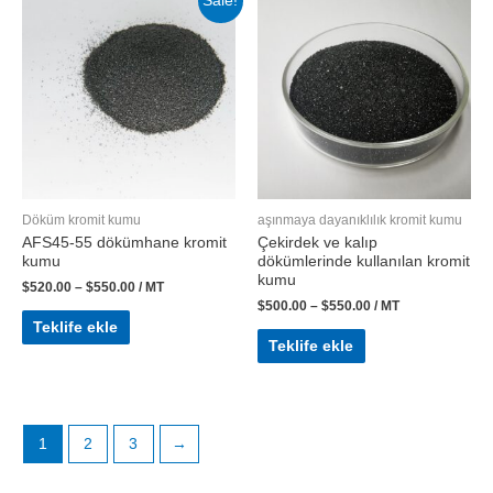
Sale!
Döküm kromit kumu
aşınmaya dayanıklılık kromit kumu
AFS45-55 dökümhane kromit
Çekirdek ve kalıp
kumu
dökümlerinde kullanılan kromit
kumu
$
520.00
–
$
550.00
/ MT
$
500.00
–
$
550.00
/ MT
Teklife ekle
Teklife ekle
1
2
3
→