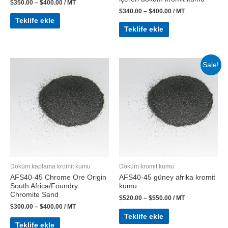
$
350.00
–
$
400.00
/ MT
$
340.00
–
$
400.00
/ MT
Teklife ekle
Teklife ekle
Sale!
Döküm kaplama kromit kumu
Döküm kromit kumu
AFS40-45 Chrome Ore Origin
AFS40-45 güney afrika kromit
South Africa/Foundry
kumu
Chromite Sand
$
520.00
–
$
550.00
/ MT
$
300.00
–
$
400.00
/ MT
Teklife ekle
Teklife ekle