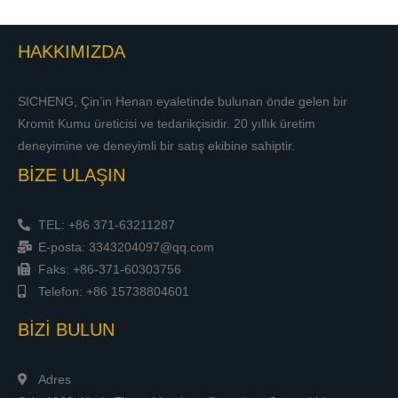
HAKKIMIZDA
SICHENG, Çin’in Henan eyaletinde bulunan önde gelen bir
Kromit Kumu üreticisi ve tedarikçisidir. 20 yıllık üretim
deneyimine ve deneyimli bir satış ekibine sahiptir.
BİZE ULAŞIN
TEL: +86 371-63211287
E-posta: 3343204097@qq.com
Faks: +86-371-60303756
Telefon: +86 15738804601
BİZİ BULUN
Adres