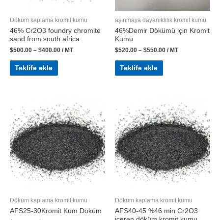
Döküm kaplama kromit kumu
aşınmaya dayanıklılık kromit kumu
46% Cr2O3 foundry chromite
46%Demir Dökümü için Kromit
sand from south africa
Kumu
$
500.00
–
$
400.00
/ MT
$
520.00
–
$
550.00
/ MT
Teklife ekle
Teklife ekle
Döküm kaplama kromit kumu
Döküm kaplama kromit kumu
AFS25-30Kromit Kum Döküm
AFS40-45 %46 min Cr2O3
içeren döküm kromit kumu