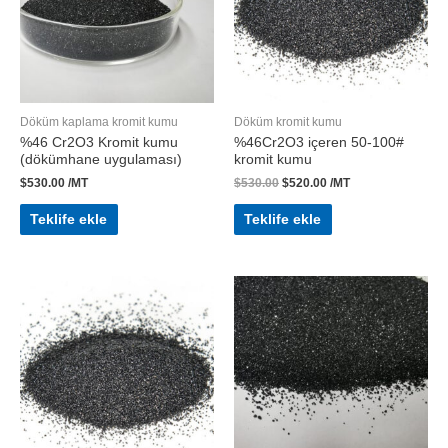
Döküm kaplama kromit kumu
Döküm kromit kumu
%46 Cr2O3 Kromit kumu
%46Cr2O3 içeren 50-100#
(dökümhane uygulaması)
kromit kumu
$
530.00
/MT
$
530.00
$
520.00
/MT
Teklife ekle
Teklife ekle