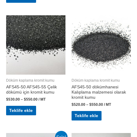
Döküm kaplama kromit kumu
Döküm kaplama kromit kumu
AFS45-50 AFS45-55 Çelik
AFS45-50 dökümhanesi
dökümü için kromit kumu
Kalıplama malzemesi olarak
kromit kumu
$
530.00
–
$
550.00
/ MT
$
520.00
–
$
550.00
/ MT
Teklife ekle
Teklife ekle