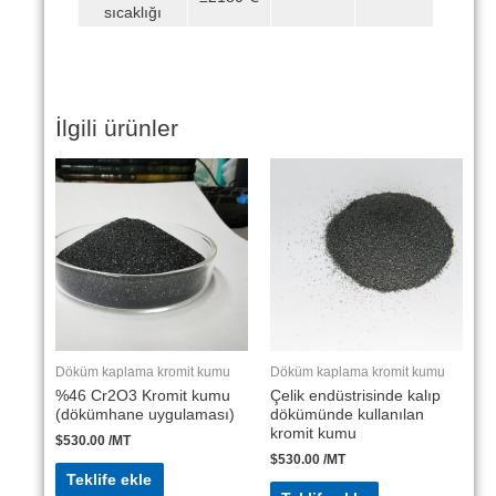
sıcaklığı
İlgili ürünler
Döküm kaplama kromit kumu
Döküm kaplama kromit kumu
%46 Cr2O3 Kromit kumu
Çelik endüstrisinde kalıp
(dökümhane uygulaması)
dökümünde kullanılan
kromit kumu
$
530.00
/MT
$
530.00
/MT
Teklife ekle