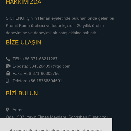
HAKKIMIZDA
SICHENG, Çin’in Henan eyaletinde bulunan önde gelen bir
Kromit Kumu üreticisi ve tedarikçisidir. 20 yıllık üretim
deneyimine ve deneyimli bir satış ekibine sahiptir.
BİZE ULAŞIN
TEL: +86 371-63211287
E-posta: 3343204097@qq.com
Faks: +86-371-60303756
Telefon: +86 15738804601
BİZİ BULUN
Adres
Oda 1903, Yaxin Times Meydanı, Songshan Güney Yolu,
Zhengzhou, Çin
Bu web sitesi, web sitemizde en iyi deneyimi