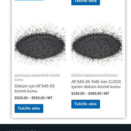
Teklife ekle
aşınmaya dayanıklılık kromit
Döküm kaplama kromit kumu
kumu
AFS40-45 %46 min Cr2O3
Döküm için AFS45-55
içeren döküm kromit kumu
kromit kumu
$
340.00
–
$
400.00
/ MT
$
520.00
–
$
550.00
/ MT
Teklife ekle
Teklife ekle