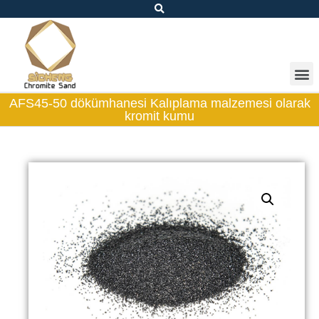
AFS45-50 dökümhanesi Kalıplama malzemesi olarak
kromit kumu