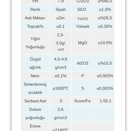
PH
7-9
Cr2O3
≥%46,0
Renk
Siyah
SiO2
≤1,0%
Asit Miktarı
≤2m
≤%26,5
Fe2O3
Toprak%
≤0,1
Yüksek
≤0,30%
2,5-
Yığın
MgO
≤10,0%
3,0g/
Yoğunluğu
cm3
Özgül
4,0-4,8
Al2O3
≤%15,5
ağırlık
g/cm3
Nem
≤0,1%
P
≤0,003%
Sinterlenmiş
≥1800℃
S
≤0,003%
sıcaklık
Serbest Asit
0
Krom/Fe
1.55:1
Dolum
2,6
yoğunluğu
gr/cm3
Erime
≥2180℃