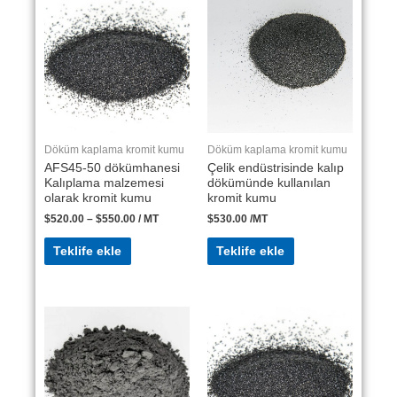
Döküm kaplama kromit kumu
Döküm kaplama kromit kumu
AFS45-50 dökümhanesi
Çelik endüstrisinde kalıp
Kalıplama malzemesi
dökümünde kullanılan
olarak kromit kumu
kromit kumu
$
520.00
–
$
550.00
/ MT
$
530.00
/MT
Teklife ekle
Teklife ekle