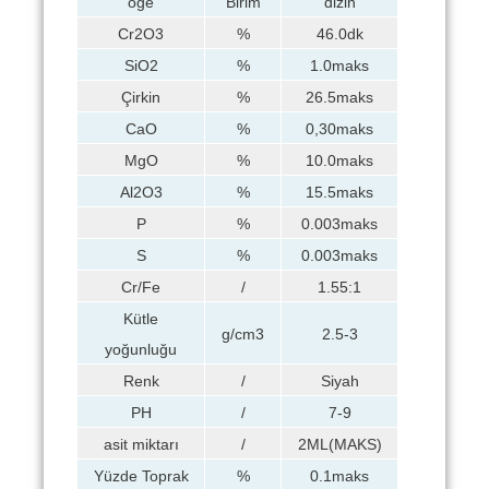
öğe
Birim
dizin
Cr2O3
%
46.0dk
SiO2
%
1.0maks
Çirkin
%
26.5maks
CaO
%
0,30maks
MgO
%
10.0maks
Al2O3
%
15.5maks
P
%
0.003maks
S
%
0.003maks
Cr/Fe
/
1.55:1
Kütle
g/cm3
2.5-3
yoğunluğu
Renk
/
Siyah
PH
/
7-9
asit miktarı
/
2ML(MAKS)
Yüzde Toprak
%
0.1maks