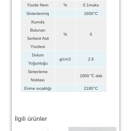
Yüzde Nem
%
0.1maks
Sinterlenmiş
1600°C
Kumda
Bulunan
%
0
Serbest Asit
Yüzdesi
Dolum
g/cm3
2.6
Yoğunluğu
Sinterleme
1800 ℃ dak
Noktası
Erime sıcaklığı
2180°C
İlgili ürünler