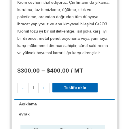
Krom cevheri ithal ediyoruz, Çin limanında yıkama,
kurutma, toz temizleme, öğütme, elek ve
paketleme, ardından doğrudan tüm dünyaya
ihracat yapıyoruz ve ana kimyasal bileşimi Cr2O3.
Kromit tozu iyi bir ısıl iletkenliğe, ısıl şoka karşı iyi
bir dirence, metal penetrasyonuna veya yanmaya
karşı mükemmel dirence sahiptir, cüruf saldırısına
ve yüksek boyutsal kararlılığa karşı dirençlidir.
$
300.00
–
$
400.00
/ MT
Teklife ekle
-
+
Açıklama
evrak