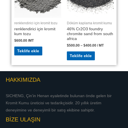
renklendirici için kromit tozu
Döküm kaplama kromit kumu
renklendirici için kromit
46% Cr2O3 foundry
kum tozu
chromite sand from south
africa
$
600.00
/MT
$
500.00
–
$
400.00
/ MT
Teklife ekle
Teklife ekle
HAKKIMIZDA
SICHENG, Çin’in Henan eyaletinde bulunan önde gelen bir
Kromit Kumu üreticisi ve tedarikçisidir. 20 yıllık üretim
deneyimine ve deneyimli bir satış ekibine sahiptir.
BİZE ULAŞIN