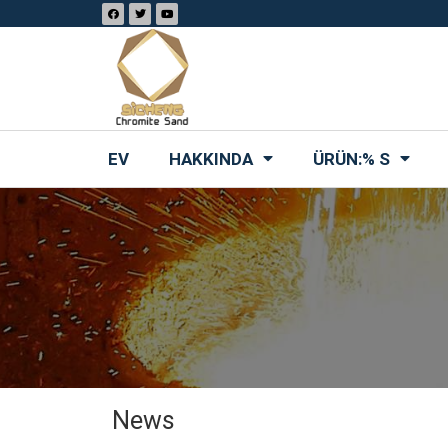
EV
HAKKINDA
ÜRÜN:% S
News