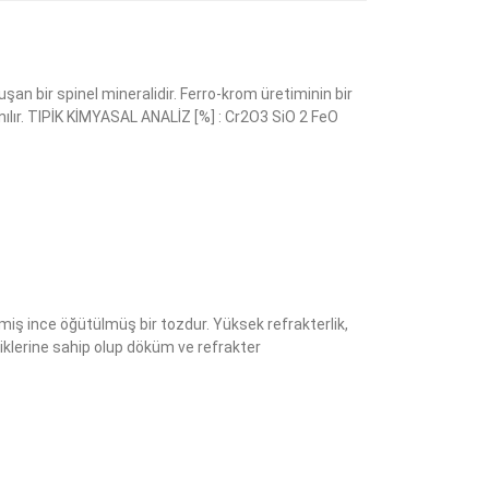
an bir spinel mineralidir. Ferro-krom üretiminin bir
ılır. TIPİK KİMYASAL ANALİZ [%] : Cr2O3 SiO 2 FeO
iş ince öğütülmüş bir tozdur. Yüksek refrakterlik,
klerine sahip olup döküm ve refrakter