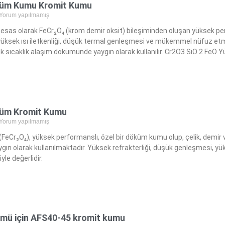
küm Kumu Kromit Kumu
Yorum yapılmamış
esas olarak FeCr₂O₄ (krom demir oksit) bileşiminden oluşan yüksek pe
, yüksek ısı iletkenliği, düşük termal genleşmesi ve mükemmel nüfuz et
ek sıcaklık alaşım dökümünde yaygın olarak kullanılır. Cr2O3 SiO 2 FeO
üm Kromit Kumu
Yorum yapılmamış
FeCr₂O₄), yüksek performanslı, özel bir döküm kumu olup, çelik, demir
gın olarak kullanılmaktadır. Yüksek refrakterliği, düşük genleşmesi, 
yle değerlidir.
ümü için AFS40-45 kromit kumu