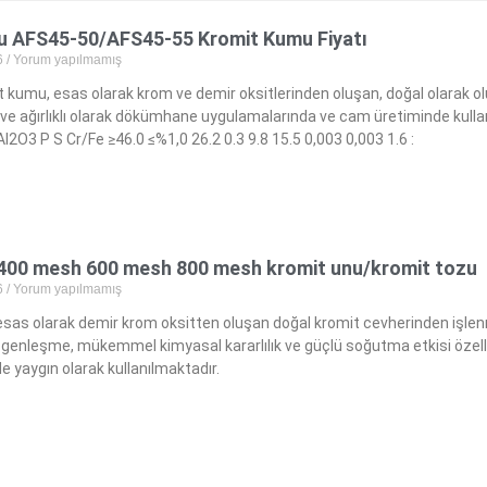
 AFS45-50/AFS45-55 Kromit Kumu Fiyatı
6
Yorum yapılmamış
 kumu, esas olarak krom ve demir oksitlerinden oluşan, doğal olarak oluş
ve ağırlıklı olarak dökümhane uygulamalarında ve cam üretiminde kullan
2O3 P S Cr/Fe ≥46.0 ≤%1,0 26.2 0.3 9.8 15.5 0,003 0,003 1.6 :
400 mesh 600 mesh 800 mesh kromit unu/kromit tozu
6
Yorum yapılmamış
esas olarak demir krom oksitten oluşan doğal kromit cevherinden işlenm
genleşme, mükemmel kimyasal kararlılık ve güçlü soğutma etkisi özelli
e yaygın olarak kullanılmaktadır.