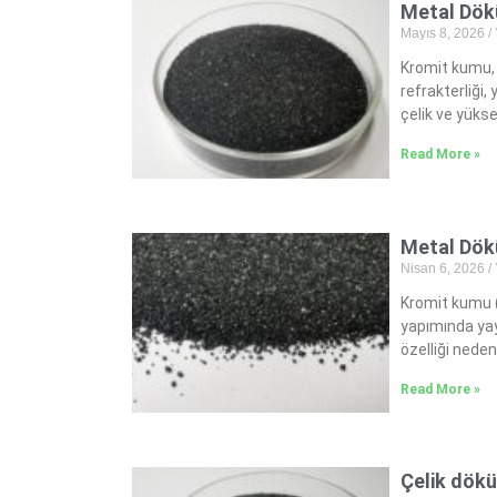
Metal Dö
Mayıs 8, 2026
Kromit kumu, 
refrakterliği
çelik ve yüks
Read More »
Metal Dök
Nisan 6, 2026
Kromit kumu (
yapımında yay
özelliği nedeni
Read More »
Çelik dök