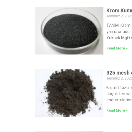
Krom Kumu
Temmuz 2, 202
TANIM: Kromit
yan ürünüdür 
Yüksek MgO Al
Read More »
325 mesh 
Temmuz 2, 202
Kromit tozu, 
düşük termal 
endüstrilerind
Read More »