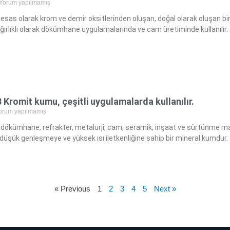
Yorum yapılmamış
esas olarak krom ve demir oksitlerinden oluşan, doğal olarak oluşan bir 
ğırlıklı olarak dökümhane uygulamalarında ve cam üretiminde kullanılır.
Kromit kumu, çeşitli uygulamalarda kullanılır.
orum yapılmamış
dökümhane, refrakter, metalurji, cam, seramik, inşaat ve sürtünme mal
, düşük genleşmeye ve yüksek ısı iletkenliğine sahip bir mineral kumdur.
« Previous
1
2
3
4
5
Next »