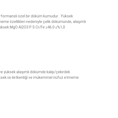
rformanslı özel bir döküm kumudur . Yüksek
meme özellikleri nedeniyle çelik dökümünde, alaşımlı
 Yüksek MgO Al2O3 P S Cr/Fe ≥46.0 ≤%1,0
 ve yüksek alaşımlı dökümde kalıp/çekirdek
yüksek ısı iletkenliği ve mükemmel nüfuz etmeme