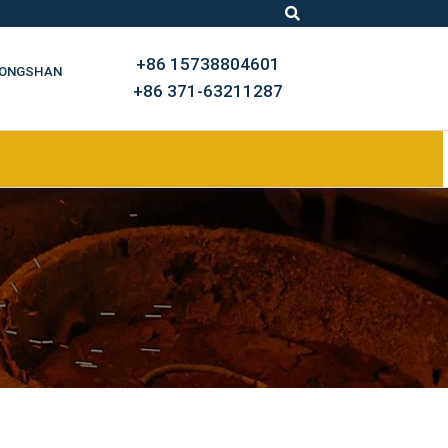
+86 15738804601
 SONGSHAN
+86 371-63211287