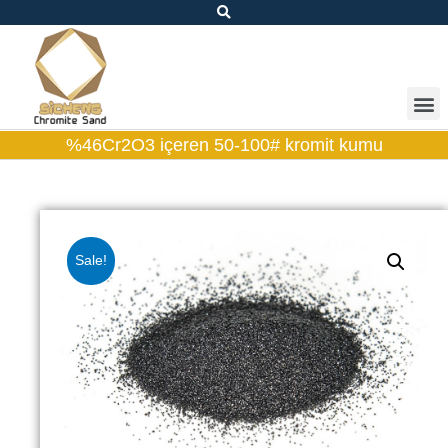
%46Cr2O3 içeren 50-100# kromit kumu
Sale!