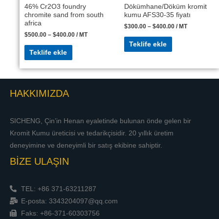
46% Cr2O3 foundry
Dökümhane/Döküm kromit
chromite sand from south
kumu AFS30-35 fiyatı
africa
$
300.00
–
$
400.00
/ MT
$
500.00
–
$
400.00
/ MT
Teklife ekle
Teklife ekle
HAKKIMIZDA
SICHENG, Çin’in Henan eyaletinde bulunan önde gelen bir
Kromit Kumu üreticisi ve tedarikçisidir. 20 yıllık üretim
deneyimine ve deneyimli bir satış ekibine sahiptir.
BİZE ULAŞIN
TEL: +86 371-63211287
E-posta: 3343204097@qq.com
Faks: +86-371-60303756