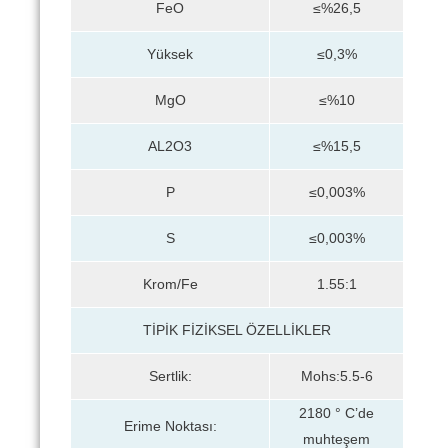
FeO
≤%26,5
Yüksek
≤0,3%
MgO
≤%10
AL2O3
≤%15,5
P
≤0,003%
S
≤0,003%
Krom/Fe
1.55:1
TİPİK FİZİKSEL ÖZELLİKLER
Sertlik:
Mohs:5.5-6
2180 ° C’de
Erime Noktası:
muhteşem