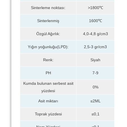
Sinterleme noktası:
>1800℃
Sinterlenmiş
1600℃
Özgül Ağırlık:
4,0-4,8 g/cm3
Yığın yoğunluğu(LPD):
2,5-3 gr/cm3
Renk:
Siyah
PH
7-9
Kumda bulunan serbest asit
0%
yüzdesi
Asit miktarı
≤2ML
Toprak yüzdesi
≤0,1
Nem Yüzdesi
≤0,1