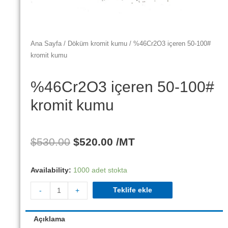
Ana Sayfa
/
Döküm kromit kumu
/ %46Cr2O3 içeren 50-100#
kromit kumu
%46Cr2O3 içeren 50-100#
kromit kumu
$
530.00
$
520.00
/MT
Availability:
1000 adet stokta
Teklife ekle
-
+
Açıklama