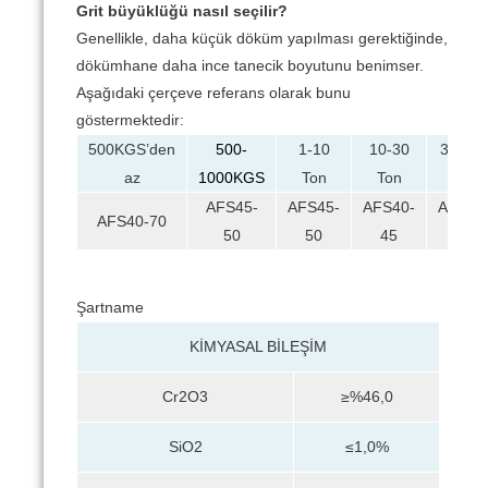
Grit büyüklüğü nasıl seçilir?
Genellikle, daha küçük döküm yapılması gerektiğinde,
dökümhane daha ince tanecik boyutunu benimser.
Aşağıdaki çerçeve referans olarak bunu
göstermektedir:
500KGS’den
500-
1-10
10-30
30-10
az
1000KGS
Ton
Ton
Ton
AFS45-
AFS45-
AFS40-
AFS35
AFS40-70
50
50
45
40
Şartname
KİMYASAL BİLEŞİM
Cr2O3
≥%46,0
SiO2
≤1,0%