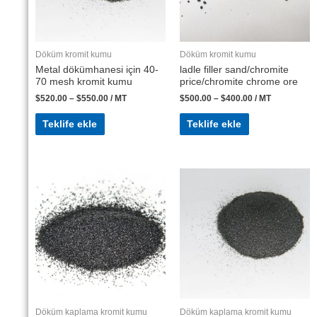
Döküm kromit kumu
Döküm kromit kumu
Metal dökümhanesi için 40-
ladle filler sand/chromite
70 mesh kromit kumu
price/chromite chrome ore
$
520.00
–
$
550.00
/ MT
$
500.00
–
$
400.00
/ MT
Teklife ekle
Teklife ekle
Döküm kaplama kromit kumu
Döküm kaplama kromit kumu