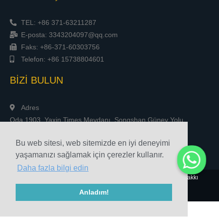
TEL: +86 371-63211287
E-posta: 3343204097@qq.com
Faks: +86-371-60303756
Telefon: +86 15738804601
BİZİ BULUN
Adres
Oda 1903, Yaxin Times Meydanı, Songshan Güney Yolu,
Zhengzhou, Çin
Bu web sitesi, web sitemizde en iyi deneyimi
yaşamanızı sağlamak için çerezler kullanır.
Daha fazla bilgi edin
© 2010-2020 Henan Sicheng Aşındırıcılar Tech Co., Ltd. Telif Hakkı
Anladım!
Site haritası