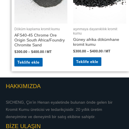
Döküm kaplama kromit kumu
aşınmaya dayanıklılık kromit
kumu
AFS40-45 Chrome Ore
Güney afrika dökümhane
Origin South Africa/Foundry
kromit kumu
Chromite Sand
$
300.00
–
$
400.00
/ MT
$
300.00
–
$
400.00
/ MT
Teklife ekle
Teklife ekle
HAKKIMIZDA
SICHENG, Çin’in Henan eyaletinde bulunan önde gelen bir
Kromit Kumu üreticisi ve tedarikçisidir. 20 yıllık üretim
deneyimine ve deneyimli bir satış ekibine sahiptir.
BİZE ULAŞIN