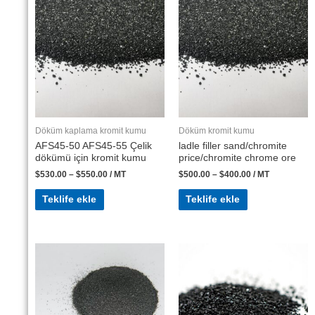
Döküm kaplama kromit kumu
Döküm kromit kumu
AFS45-50 AFS45-55 Çelik
ladle filler sand/chromite
dökümü için kromit kumu
price/chromite chrome ore
$
530.00
–
$
550.00
/ MT
$
500.00
–
$
400.00
/ MT
Teklife ekle
Teklife ekle