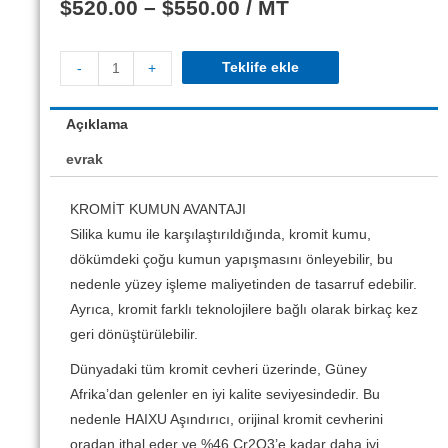
$
520.00
–
$
550.00
/ MT
Teklife ekle
-
+
Açıklama
evrak
KROMİT KUMUN AVANTAJI
Silika kumu ile karşılaştırıldığında, kromit kumu,
dökümdeki çoğu kumun yapışmasını önleyebilir, bu
nedenle yüzey işleme maliyetinden de tasarruf edebilir.
Ayrıca, kromit farklı teknolojilere bağlı olarak birkaç kez
geri dönüştürülebilir.
Dünyadaki tüm kromit cevheri üzerinde, Güney
Afrika’dan gelenler en iyi kalite seviyesindedir. Bu
nedenle HAIXU Aşındırıcı, orijinal kromit cevherini
oradan ithal eder ve %46 Cr2O3’e kadar daha iyi