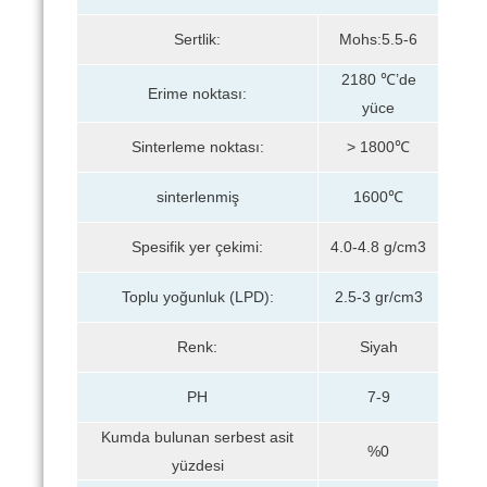
Sertlik:
Mohs:5.5-6
2180 ℃’de
Erime noktası:
yüce
Sinterleme noktası:
> 1800℃
sinterlenmiş
1600℃
Spesifik yer çekimi:
4.0-4.8 g/cm3
Toplu yoğunluk (LPD):
2.5-3 gr/cm3
Renk:
Siyah
PH
7-9
Kumda bulunan serbest asit
%0
yüzdesi