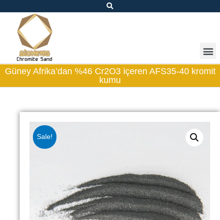
Güney Afrika’dan %46 Cr2O3 içeren AFS35-40 kromit
kumu
Sale!