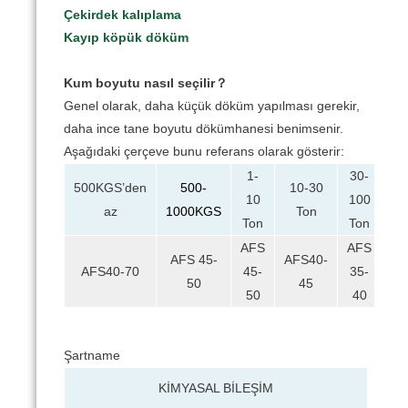
Çekirdek kalıplama
Kayıp köpük döküm
Kum boyutu nasıl seçilir？
Genel olarak, daha küçük döküm yapılması gerekir,
daha ince tane boyutu dökümhanesi benimsenir.
Aşağıdaki çerçeve bunu referans olarak gösterir:
1-
30-
500KGS’den
500-
10-30
10
100
az
1000KGS
Ton
Ton
Ton
AFS
AFS
AFS 45-
AFS40-
AFS40-70
45-
35-
50
45
50
40
Şartname
KİMYASAL BİLEŞİM