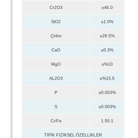
Cr2O3
≥46.0
SiO2
≤1.0%
Çirkin
≤26.5%
CaO
≤0.3%
MgO
≤%10
AL2O3
≤%15,5
P
≤0.003%
S
≤0.003%
Cr/Fe
1.55:1
TİPİK FİZİKSEL ÖZELLİKLER