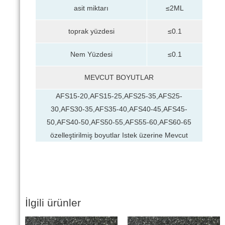
asit miktarı
≤2ML
toprak yüzdesi
≤0.1
Nem Yüzdesi
≤0.1
MEVCUT BOYUTLAR
AFS15-20,AFS15-25,AFS25-35,AFS25-
30,AFS30-35,AFS35-40,AFS40-45,AFS45-
50,AFS40-50,AFS50-55,AFS55-60,AFS60-65
özelleştirilmiş boyutlar Istek üzerine Mevcut
İlgili ürünler