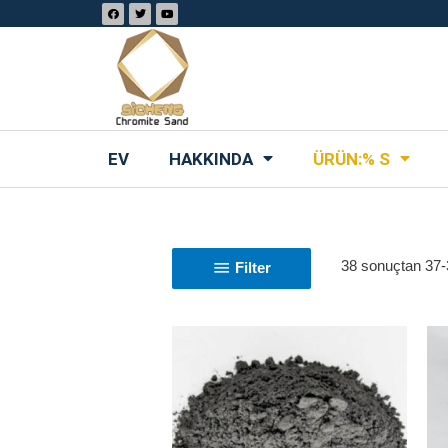
EV
HAKKINDA
ÜRÜN:% S
38 sonuçtan 37-3
Filter