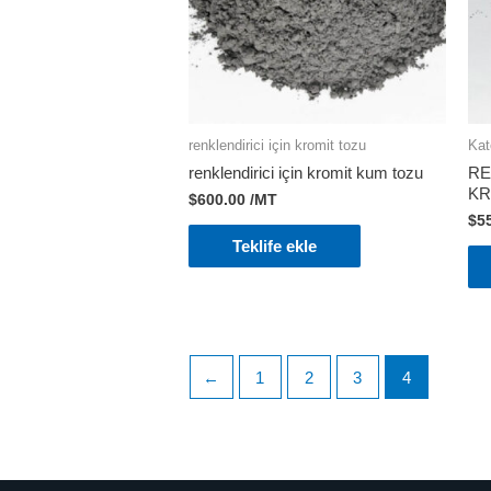
renklendirici için kromit tozu
Kat
renklendirici için kromit kum tozu
RE
KR
$
600.00
/MT
$
5
Teklife ekle
←
1
2
3
4