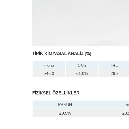
TİPİK KİMYASAL ANALİZ [%]
:
SiO2
FeO
Cr2O3
≥46.0
≤1,0%
26.2
FİZİKSEL ÖZELLİKLER
KANUN
s
≤0,5%
≤0