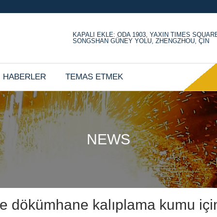
KAPALI EKLE: ODA 1903, YAXIN TIMES SQUAR
SONGSHAN GÜNEY YOLU, ZHENGZHOU, ÇİN
HABERLER
TEMAS ETMEK
NEWS
 ve dökümhane kalıplama kumu içi