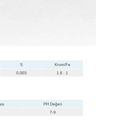
S
Krom/Fe
0,003
1.6 : 1
ası
PH Değeri
7-9