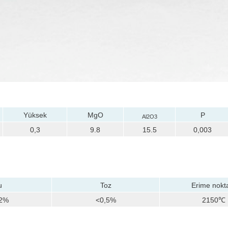
Yüksek
MgO
P
Al2O3
0,3
9.8
15.5
0,003
u
Toz
Erime nokt
,2%
<0,5%
2150℃