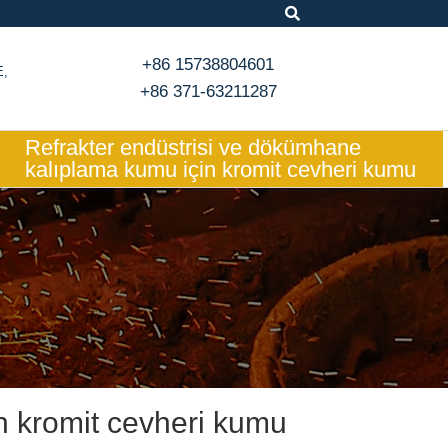
+86 15738804601
E,
+86 371-63211287
Refrakter endüstrisi ve dökümhane
kalıplama kumu için kromit cevheri kumu
n kromit cevheri kumu