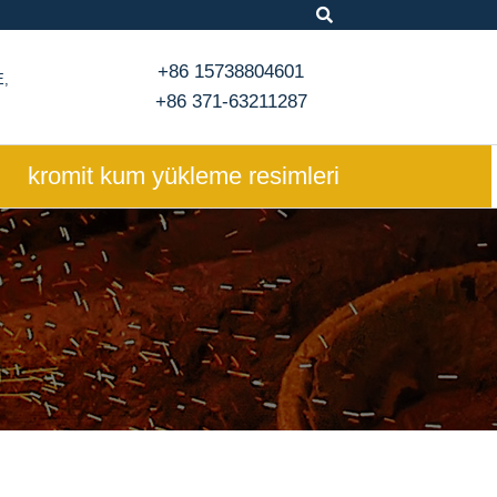
+86 15738804601
E,
+86 371-63211287
kromit kum yükleme resimleri