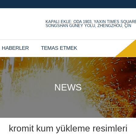
KAPALI EKLE: ODA 1903, YAXIN TIMES SQUAR
SONGSHAN GÜNEY YOLU, ZHENGZHOU, ÇİN
HABERLER
TEMAS ETMEK
NEWS
kromit kum yükleme resimleri