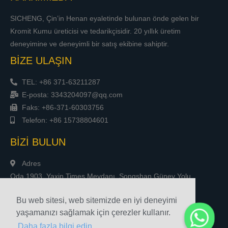
SICHENG, Çin’in Henan eyaletinde bulunan önde gelen bir
Kromit Kumu üreticisi ve tedarikçisidir. 20 yıllık üretim
deneyimine ve deneyimli bir satış ekibine sahiptir.
BİZE ULAŞIN
TEL: +86 371-63211287
E-posta: 3343204097@qq.com
Faks: +86-371-60303756
Telefon: +86 15738804601
BİZİ BULUN
Adres
Oda 1903, Yaxin Times Meydanı, Songshan Güney Yolu,
Zhengzhou, Çin
Bu web sitesi, web sitemizde en iyi deneyimi
yaşamanızı sağlamak için çerezler kullanır.
Daha fazla bilgi edin