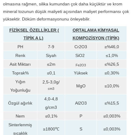
olmasına rağmen, silika kumundan çok daha küçüktür ve krom
mineral tozunun düşük maliyeti açısından maliyet performansı çok
yüksektir. Döküm deformasyonunu önleyebilir.
FİZİKSEL ÖZELLİKLER (
ORTALAMA KİMYASAL
TİPİK
A
L)
KOMPOZİSYON (TİPİK)
PH
7-9
Cr2O3
≥%46,0
Renk
Siyah
SiO2
≤1,0%
Asit Miktarı
≤2m
≤%26,5
Fe2O3
Toprak%
≤0,1
Yüksek
≤0,30%
Yığın
2,5-3,0g/
MgO
≤10,0%
cm3
Yoğunluğu
4,0-4,8
Özgül ağırlık
Al2O3
≤%15,5
g/cm3
Nem
≤0,1%
P
≤0,003%
Sinterlenmiş
≥1800℃
S
≤0,003%
sıcaklık