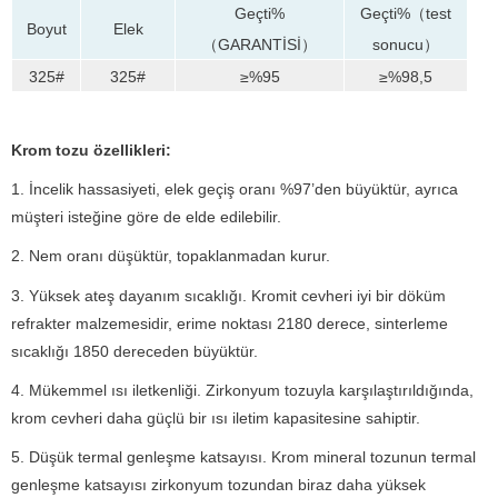
Geçti%
Geçti%（test
Boyut
Elek
（GARANTİSİ）
sonucu）
325#
325#
≥%95
≥%98,5
Krom tozu özellikleri:
1. İncelik hassasiyeti, elek geçiş oranı %97’den büyüktür, ayrıca
müşteri isteğine göre de elde edilebilir.
2. Nem oranı düşüktür, topaklanmadan kurur.
3. Yüksek ateş dayanım sıcaklığı. Kromit cevheri iyi bir döküm
refrakter malzemesidir, erime noktası 2180 derece, sinterleme
sıcaklığı 1850 dereceden büyüktür.
4. Mükemmel ısı iletkenliği. Zirkonyum tozuyla karşılaştırıldığında,
krom cevheri daha güçlü bir ısı iletim kapasitesine sahiptir.
5. Düşük termal genleşme katsayısı. Krom mineral tozunun termal
genleşme katsayısı zirkonyum tozundan biraz daha yüksek