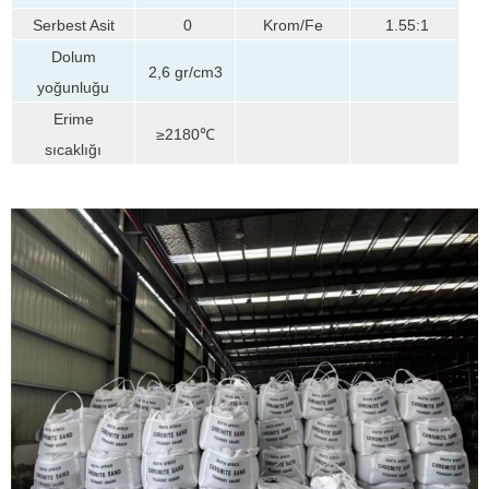
Serbest Asit
0
Krom/Fe
1.55:1
Dolum
2,6 gr/cm3
yoğunluğu
Erime
≥2180℃
sıcaklığı